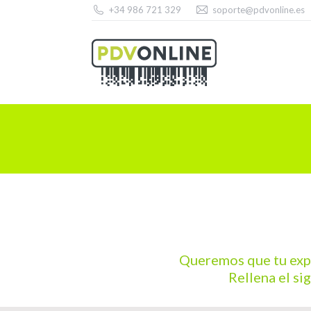
+34 986 721 329
soporte@pdvonline.es
Queremos que tu exper
Rellena el si