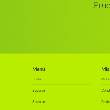
Prue
o
p
d
)
*
Menú
Mis
Inicio
Mi C
Soporte
Condi
Soporte
Envío