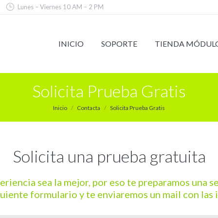
Lunes – Viernes 10 AM – 2 PM
INICIO
SOPORTE
TIENDA MÓDUL
Solicita Prueba Gratis
Estás aquí:
Inicio
Contacta
Solicita Prueba Gratis
Solicita una prueba gratuita
iencia sea la mejor, por eso te preparamos una ses
guiente formulario y te enviaremos un mail con las 