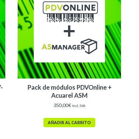
-
Pack de módulos PDVOnline +
Acuarel ASM
350,00
€
Incl. IVA
AÑADIR AL CARRITO