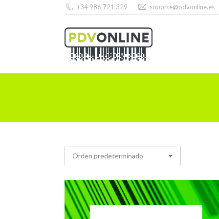
+34 986 721 329
soporte@pdvonline.es