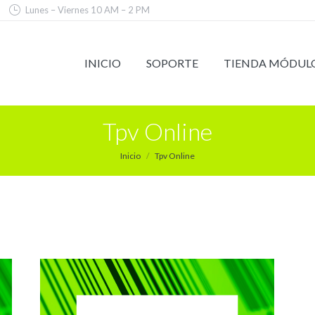
Lunes – Viernes 10 AM – 2 PM
INICIO
SOPORTE
TIENDA MÓDUL
Tpv Online
Inicio
Tpv Online