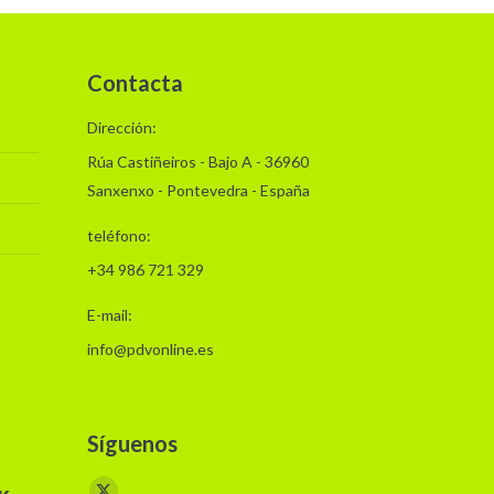
Contacta
Dirección:
Rúa Castiñeiros - Bajo A - 36960
Sanxenxo - Pontevedra - España
teléfono:
+34 986 721 329
E-mail:
info@pdvonline.es
Síguenos
Encuéntranos en: